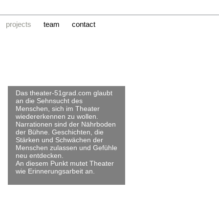
Navigation
überspringen
projects
team
contact
Das theater-51grad.com glaubt
an die Sehnsucht des
Menschen, sich im Theater
wiedererkennen zu wollen.
Narrationen sind der Nährboden
der Bühne. Geschichten, die
Stärken und Schwächen der
Menschen zulassen und Gefühle
neu entdecken.
An diesem Punkt mutet Theater
wie Erinnerungsarbeit an.