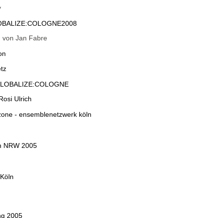
y
 GLOBALIZE:COLOGNE2008
 von Jan Fabre
on
tz
ne GLOBALIZE:COLOGNE
osi Ulrich
szone - ensemblenetzwerk köln
ten NRW 2005
 Köln
ng 2005