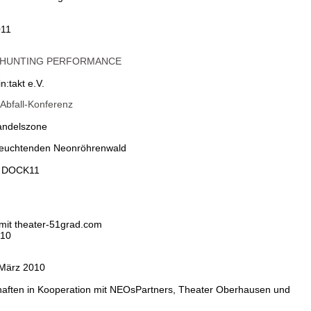
11
ASH HUNTING PERFORMANCE
:takt e.V.
 Abfall-Konferenz
handelszone
leuchtenden Neonröhrenwald
nd DOCK11
n mit theater-51grad.com
010
März 2010
aften in Kooperation mit NEOsPartners, Theater Oberhausen und