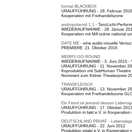
format BLACKBOX:
URAUFFÜHRUNG - 18. Februar 201
Kooperation mit Freihandelszone
andropolaroid 1.1
- TanzLicht-Perfor
WIEDERAUFNAHME - 28. Januar 20
Kooperation mit MA scène national un
DATE ME
- eine audio-visuelle Vers
PREMIERE: 21. Oktober 2015
MERRY-GO-ROUND
WIEDERAUFNAHME - 3. Juni 2015 - 
URAUFFÜHRUNG - 11. November 2014
Koproduktion mit SubHuman Theatre u
Nominiert zum Kölner Theaterpreis 2
TRANSFLEISCH
URAUFFÜHRUNG - 13. November 2
Kooperation mit Freihandelszone 
Ein Feind ist jemand dessen Lebensge
URAUFFÜHRUNG - 17. Oktober 201
Produktion in:takt e.V. in Kooperation
DEUTSCHLAND PRIVAT - Lebenslage i
URAUFFÜHRUNG - 22. Juni 2012
Produktion intakt e.V. in Kooperation 