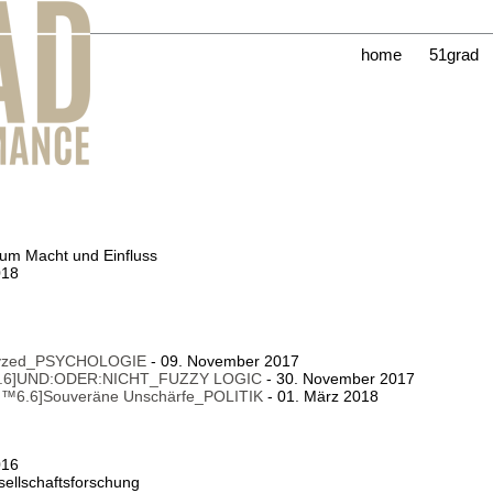
home
51grad
 um Macht und Einfluss
018
lyzed_PSYCHOLOGIE
- 09. November 2017
.6]UND:ODER:NICHT_FUZZY LOGIC
- 30. November 2017
&
™6.6]Souveräne Unschärfe_POLITIK
- 01. März 2018
016
sellschaftsforschung