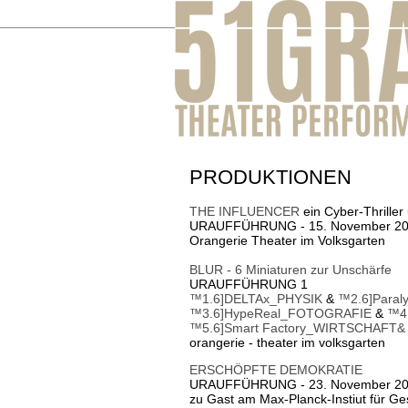
PRODUKTIONEN
THE INFLUENCER
ein Cyber-Thriller
URAUFFÜHRUNG - 15. November 2
Orangerie Theater im Volksgarten
BLUR - 6 Miniaturen zur Unschärfe
URAUFFÜHRUNG 1
™1.6]DELTAx_PHYSIK
&
™2.6]Para
™3.6]HypeReal_FOTOGRAFIE
&
™4
™5.6]Smart Factory_WIRTSCHAFT
orangerie - theater im volksgarten
ERSCHÖPFTE DEMOKRATIE
URAUFFÜHRUNG - 23. November 2
zu Gast am Max-Planck-Instiut für Ge