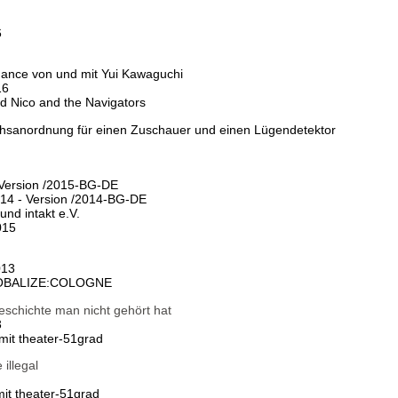
6
mance von und mit Yui Kawaguchi
16
d Nico and the Navigators
uchsanordnung für einen Zuschauer und einen Lügendetektor
Version /2015-BG-DE
 - Version /2014-BG-DE
nd intakt e.V.
015
013
GLOBALIZE:COLOGNE
schichte man nicht gehört hat
3
 mit theater-51grad
llegal
mit theater-51grad